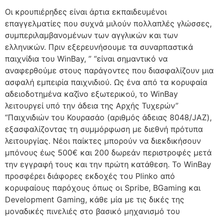
Οι κρουπιέρηδες είναι άρτια εκπαιδευμένοι
επαγγελματίες που συχνά μιλούν πολλαπλές γλώσσες,
συμπεριλαμβανομένων των αγγλικών και των
ελληνικών. Πριν εξερευνήσουμε τα συναρπαστικά
παιχνίδια του WinBay, ” “είναι σημαντικό να
αναφερθούμε στους παράγοντες που διασφαλίζουν μια
ασφαλή εμπειρία παιχνιδιού. Ως ένα από τα κορυφαία
αδειοδοτημένα καζίνο εξωτερικού, το WinBay
λειτουργεί υπό την άδεια της Αρχής Τυχερών”
“Παιχνιδιών του Κουρασάο (αριθμός άδειας 8048/JAZ),
εξασφαλίζοντας τη συμμόρφωση με διεθνή πρότυπα
λειτουργίας. Νέοι παίκτες μπορούν να διεκδικήσουν
μπόνους έως 500€ και 200 δωρεάν περιστροφές μετά
την εγγραφή τους και την πρώτη κατάθεση. Το WinBay
προσφέρει διάφορες εκδοχές του Plinko από
κορυφαίους παρόχους όπως οι Spribe, BGaming και
Development Gaming, κάθε μία με τις δικές της
μοναδικές πινελιές στο βασικό μηχανισμό του