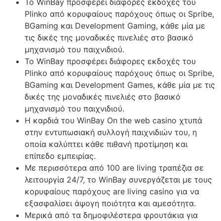
Το WinBay προσφέρει διάφορες εκδοχές του
Plinko από κορυφαίους παρόχους όπως οι Spribe,
BGaming και Development Gaming, κάθε μία με
τις δικές της μοναδικές πινελιές στο βασικό
μηχανισμό του παιχνιδιού.
Το WinBay προσφέρει διάφορες εκδοχές του
Plinko από κορυφαίους παρόχους όπως οι Spribe,
BGaming και Development Games, κάθε μία με τις
δικές της μοναδικές πινελιές στο βασικό
μηχανισμό του παιχνιδιού.
Η καρδιά του WinBay On the web casino χτυπά
στην εντυπωσιακή συλλογή παιχνιδιών του, η
οποία καλύπτει κάθε πιθανή προτίμηση και
επίπεδο εμπειρίας.
Με περισσότερα από 100 are living τραπέζια σε
λειτουργία 24/7, το WinBay συνεργάζεται με τους
κορυφαίους παρόχους are living casino για να
εξασφαλίσει άψογη ποιότητα και αμεσότητα.
Μερικά από τα δημοφιλέστερα φρουτάκια για