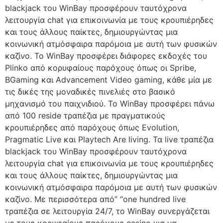
blackjack του WinBay προσφέρουν ταυτόχρονα
λειτουργία chat για επικοινωνία με τους κρουπιέρηδες
και τους άλλους παίκτες, δημιουργώντας μια
κοινωνική ατμόσφαιρα παρόμοια με αυτή των φυσικών
καζίνο. Το WinBay προσφέρει διάφορες εκδοχές του
Plinko από κορυφαίους παρόχους όπως οι Spribe,
BGaming και Advancement Video gaming, κάθε μία με
τις δικές της μοναδικές πινελιές στο βασικό
μηχανισμό του παιχνιδιού. Το WinBay προσφέρει πάνω
από 100 reside τραπέζια με πραγματικούς
κρουπιέρηδες από παρόχους όπως Evolution,
Pragmatic Live και Playtech Are living. Τα live τραπέζια
blackjack του WinBay προσφέρουν ταυτόχρονα
λειτουργία chat για επικοινωνία με τους κρουπιέρηδες
και τους άλλους παίκτες, δημιουργώντας μια
κοινωνική ατμόσφαιρα παρόμοια με αυτή των φυσικών
καζίνο. Με περισσότερα από” “one hundred live
τραπέζια σε λειτουργία 24/7, το WinBay συνεργάζεται