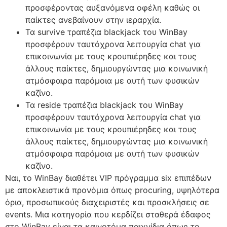
προσφέροντας αυξανόμενα οφέλη καθώς οι
παίκτες ανεβαίνουν στην ιεραρχία.
Τα survive τραπέζια blackjack του WinBay
προσφέρουν ταυτόχρονα λειτουργία chat για
επικοινωνία με τους κρουπιέρηδες και τους
άλλους παίκτες, δημιουργώντας μια κοινωνική
ατμόσφαιρα παρόμοια με αυτή των φυσικών
καζίνο.
Τα reside τραπέζια blackjack του WinBay
προσφέρουν ταυτόχρονα λειτουργία chat για
επικοινωνία με τους κρουπιέρηδες και τους
άλλους παίκτες, δημιουργώντας μια κοινωνική
ατμόσφαιρα παρόμοια με αυτή των φυσικών
καζίνο.
Ναι, το WinBay διαθέτει VIP πρόγραμμα six επιπέδων
με αποκλειστικά προνόμια όπως procuring, υψηλότερα
όρια, προσωπικούς διαχειριστές και προσκλήσεις σε
events. Μια κατηγορία που κερδίζει σταθερά έδαφος
στο WinBay είναι τα καινοτόμα παιχνίδια όπως το