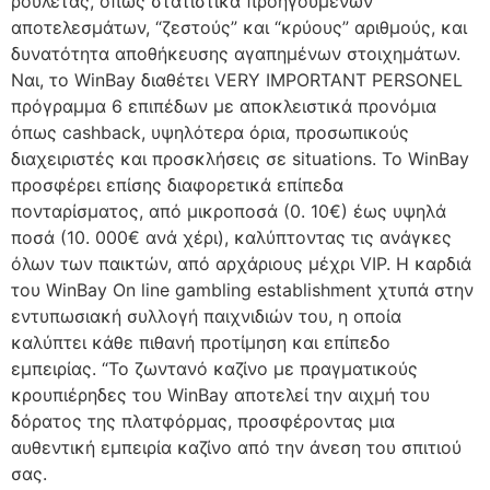
ρουλέτας, όπως στατιστικά προηγούμενων
αποτελεσμάτων, “ζεστούς” και “κρύους” αριθμούς, και
δυνατότητα αποθήκευσης αγαπημένων στοιχημάτων.
Ναι, το WinBay διαθέτει VERY IMPORTANT PERSONEL
πρόγραμμα 6 επιπέδων με αποκλειστικά προνόμια
όπως cashback, υψηλότερα όρια, προσωπικούς
διαχειριστές και προσκλήσεις σε situations. Το WinBay
προσφέρει επίσης διαφορετικά επίπεδα
πονταρίσματος, από μικροποσά (0. 10€) έως υψηλά
ποσά (10. 000€ ανά χέρι), καλύπτοντας τις ανάγκες
όλων των παικτών, από αρχάριους μέχρι VIP. Η καρδιά
του WinBay On line gambling establishment χτυπά στην
εντυπωσιακή συλλογή παιχνιδιών του, η οποία
καλύπτει κάθε πιθανή προτίμηση και επίπεδο
εμπειρίας. “Το ζωντανό καζίνο με πραγματικούς
κρουπιέρηδες του WinBay αποτελεί την αιχμή του
δόρατος της πλατφόρμας, προσφέροντας μια
αυθεντική εμπειρία καζίνο από την άνεση του σπιτιού
σας.