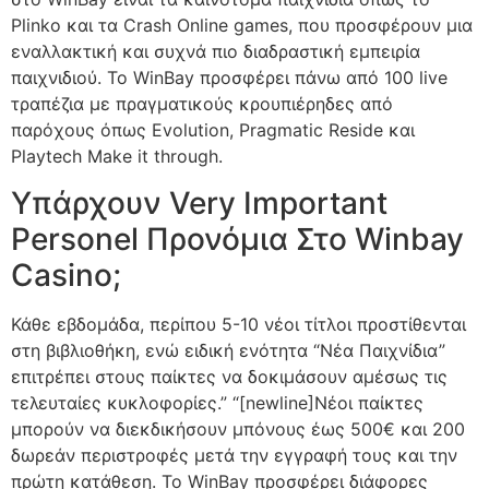
Plinko και τα Crash Online games, που προσφέρουν μια
εναλλακτική και συχνά πιο διαδραστική εμπειρία
παιχνιδιού. Το WinBay προσφέρει πάνω από 100 live
τραπέζια με πραγματικούς κρουπιέρηδες από
παρόχους όπως Evolution, Pragmatic Reside και
Playtech Make it through.
Υπάρχουν Very Important
Personel Προνόμια Στο Winbay
Casino;
Κάθε εβδομάδα, περίπου 5-10 νέοι τίτλοι προστίθενται
στη βιβλιοθήκη, ενώ ειδική ενότητα “Νέα Παιχνίδια”
επιτρέπει στους παίκτες να δοκιμάσουν αμέσως τις
τελευταίες κυκλοφορίες.” “[newline]Νέοι παίκτες
μπορούν να διεκδικήσουν μπόνους έως 500€ και 200
δωρεάν περιστροφές μετά την εγγραφή τους και την
πρώτη κατάθεση. Το WinBay προσφέρει διάφορες