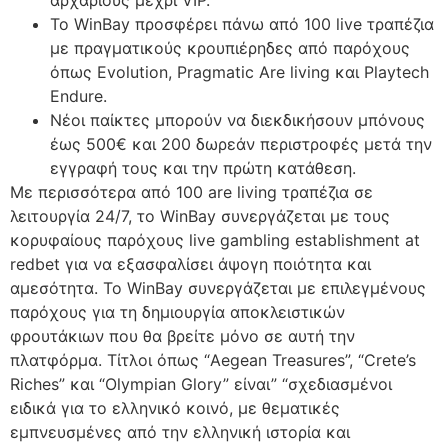
Το WinBay προσφέρει πάνω από 100 live τραπέζια
με πραγματικούς κρουπιέρηδες από παρόχους
όπως Evolution, Pragmatic Are living και Playtech
Endure.
Νέοι παίκτες μπορούν να διεκδικήσουν μπόνους
έως 500€ και 200 δωρεάν περιστροφές μετά την
εγγραφή τους και την πρώτη κατάθεση.
Με περισσότερα από 100 are living τραπέζια σε
λειτουργία 24/7, το WinBay συνεργάζεται με τους
κορυφαίους παρόχους live gambling establishment at
redbet για να εξασφαλίσει άψογη ποιότητα και
αμεσότητα. Το WinBay συνεργάζεται με επιλεγμένους
παρόχους για τη δημιουργία αποκλειστικών
φρουτάκιων που θα βρείτε μόνο σε αυτή την
πλατφόρμα. Τίτλοι όπως “Aegean Treasures”, “Crete’s
Riches” και “Olympian Glory” είναι” “σχεδιασμένοι
ειδικά για το ελληνικό κοινό, με θεματικές
εμπνευσμένες από την ελληνική ιστορία και