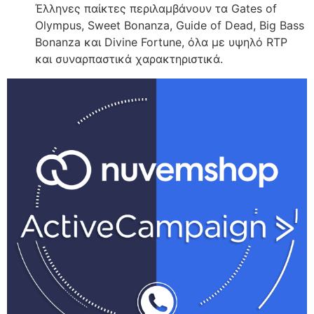
Έλληνες παίκτες περιλαμβάνουν τα Gates of
Olympus, Sweet Bonanza, Guide of Dead, Big Bass
Bonanza και Divine Fortune, όλα με υψηλό RTP
και συναρπαστικά χαρακτηριστικά.