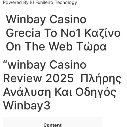
Powered By El Funileiro Tecnology
Winbay Casino
Grecia Το Νο1 Καζίνο
On The Web Τώρα
“winbay Casino
Review 2025 ️ Πλήρης
Ανάλυση Και Οδηγός
Winbay3
Content