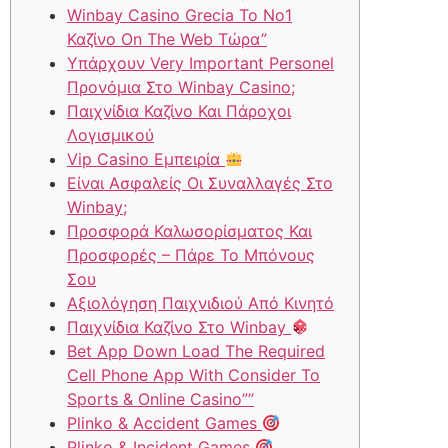
Winbay Casino Grecia Το Νο1
Καζίνο On The Web Τώρα”
Υπάρχουν Very Important Personel
Προνόμια Στο Winbay Casino;
Παιχνίδια Καζίνο Και Πάροχοι
Λογισμικού
Vip Casino Εμπειρία
Είναι Ασφαλείς Οι Συναλλαγές Στο
Winbay;
Προσφορά Καλωσορίσματος Και
Προσφορές – Πάρε Το Μπόνους
Σου
Αξιολόγηση Παιχνιδιού Από Κινητό
Παιχνίδια Καζίνο Στο Winbay
Bet App Down Load The Required
Cell Phone App With Consider To
Sports & Online Casino””
Plinko & Accident Games
Plinko & Incident Games