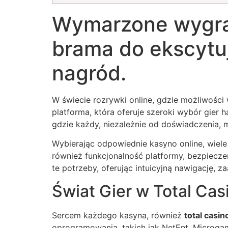
Wymarzone wygrane
brama do ekscytuj
nagród.
W świecie rozrywki online, gdzie możliwości
platforma, która oferuje szeroki wybór gier
gdzie każdy, niezależnie od doświadczenia, m
Wybierając odpowiednie kasyno online, wiele o
również funkcjonalność platformy, bezpiecz
te potrzeby, oferując intuicyjną nawigację,
Świat Gier w Total Cas
Sercem każdego kasyna, również
total casin
oprogramowania, takich jak NetEnt, Microgam