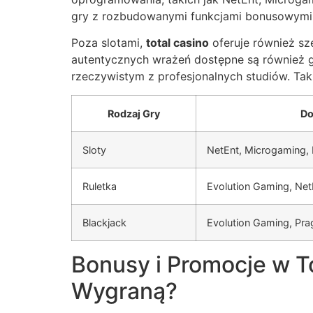
gry z rozbudowanymi funkcjami bonusowymi 
Poza slotami,
total casino
oferuje również sze
autentycznych wrażeń dostępne są również 
rzeczywistym z profesjonalnych studiów. Tak
Rodzaj Gry
Do
Sloty
NetEnt, Microgaming, 
Ruletka
Evolution Gaming, Net
Blackjack
Evolution Gaming, Pra
Bonusy i Promocje w T
Wygraną?