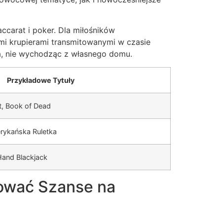
accarat i poker. Dla miłośników
i krupierami transmitowanymi w czasie
na, nie wychodząc z własnego domu.
Przykładowe Tytuły
t, Book of Dead
rykańska Ruletka
 Hand Blackjack
zować Szanse na