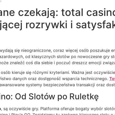
 czekają: total casino
ącej rozrywki i satysfa
 wydają się nieograniczone, coraz więcej osób poszukuje e
 hazardowych, od klasycznych slotów po nowoczesne gry st
oże znaleźć coś dla siebie i poczuć dreszcz emocji związ
sób kieruje się różnymi kryteriami. Ważna jest oczywiście s
eństwo danych oraz dostępność wsparcia technicznego.
To
 zaawansowane systemy bezpieczeństwa transakcji oraz dos
ino: Od Slotów po Ruletkę
o
, są oczywiście gry. Platforma oferuje bogaty wybór sl
ing i Play’n GO. Znajdziemy tu zarówno klasyczne sloty o