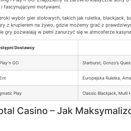
i fascynującymi motywami.
roki wybór gier stołowych, takich jak ruletka, blackjack, b
gry z krupierem na żywo, gdzie możemy grać z prawdziwym
ie gry pozwalają w pełni zanurzyć się w atmosferze kasy
stępni Dostawcy
Play’n GO
Starburst, Gonzo’s Ques
Ent
Europejska Ruletka, Ame
gmatic Play
Classic Blackjack, Multi
otal Casino – Jak Maksymali