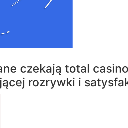
 czekają total casino 
ącej rozrywki i satysfa