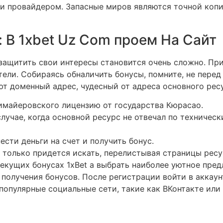
и провайдером. Запасные миров являются точной копие
 В 1xbet Uz Com проем На Сайт
защитить свои интересы становится очень сложно. Пр
тели. Собираясь обналичить бонусы, помните, не пере
ют доменный адрес, чудесный от адреса основного рес
лимайеровского лицензию от государства Кюрасао.
случае, когда основной ресурс не отвечал по техничес
сти деньги на счет и получить бонус.
 только придется искать, перелистывая страницы ресу
екущих бонусах 1xBet а выбрать наиболее уютное пре
получения бонусов. После регистрации войти в аккаунт
популярные социальные сети, такие как ВКонтакте или 