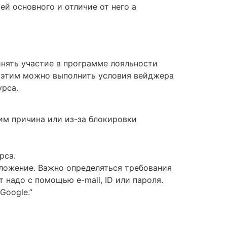
й основного и отличие от него а
инять участие в программе лояльности
д этим можно выполнить условия вейджера
урса.
ким причина или из-за блокировки
рса.
дложение. Важно определяться требования
 надо с помощью e-mail, ID или пароля.
Google.”