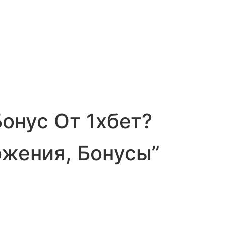
онус От 1хбет?
ожения, Бонусы”