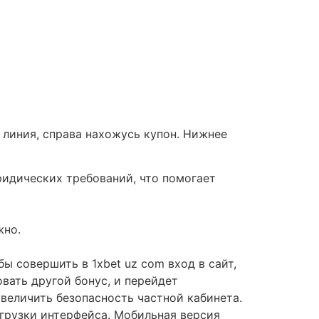
линия, справа нахожусь купон. Нижнее
идических требований, что помогает
жно.
ы совершить в 1xbet uz com вход в сайт,
овать другой бонус, и перейдет
увеличить безопасность частной кабинета.
агрузки интерфейса. Мобильная версия