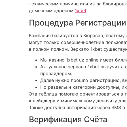
техническим причине или из-за блокировк
доменным адресом
1xbet
.
Процедура Регистрации:
Компания базируется в Кюрасао, поэтому 
могут только совершеннолетние пользова
в полном полном. Зеркало 1xbet существу
Мы казино 1xbet uz online имеет бил
Актуальное зеркало 1xbet выручит а 
провайдером.
Далее нужно прошло регистрацию, вне
Но разделы и категории доступны, их
Эта таблица помогаю ориентироваться в т
к вейджеру и минимальному депозиту для 
Также доступна авторизация через SMS а 
Верификация Счёта