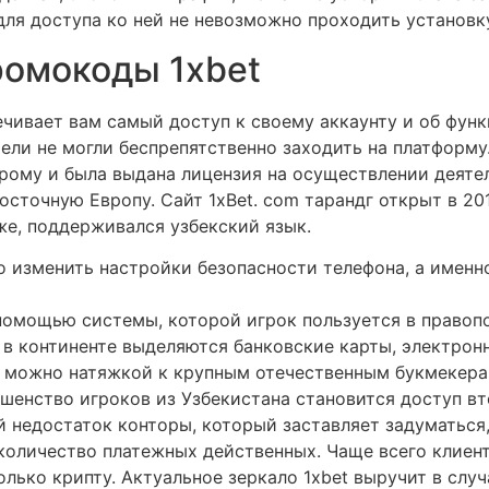
для доступа ко ней не невозможно проходить установк
ромокоды 1xbet
чивает вам самый доступ к своему аккаунту и об функ
тели не могли беспрепятственно заходить на платформу
орому и была выдана лицензия на осуществлении деяте
осточную Европу. Сайт 1xBet. com тарандг открыт в 20
же, поддерживался узбекский язык.
но изменить настройки безопасности телефона, а именн
помощью системы, которой игрок пользуется в правоп
 в континенте выделяются банковские карты, электрон
ру можно натяжкой к крупным отечественным букмекера
шенство игроков из Узбекистана становится доступ вт
й недостаток конторы, который заставляет задуматься,
оличество платежных действенных. Чаще всего клиент
ько крипту. Актуальное зеркало 1xbet выручит в случа