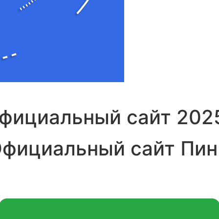
официальный сайт 202
Официальный сайт Пин