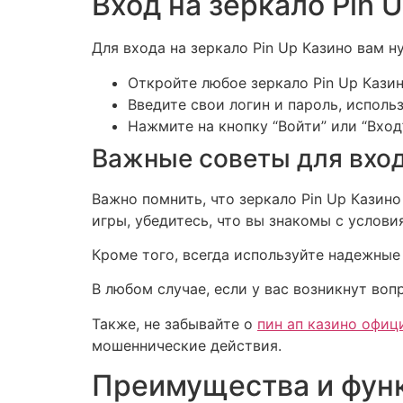
Вход на зеркало Pin 
Для входа на зеркало Pin Up Казино вам 
Откройте любое зеркало Pin Up Казин
Введите свои логин и пароль, исполь
Нажмите на кнопку “Войти” или “Вход
Важные советы для вход
Важно помнить, что зеркало Pin Up Казин
игры, убедитесь, что вы знакомы с услови
Кроме того, всегда используйте надежные
В любом случае, если у вас возникнут воп
Также, не забывайте о
пин ап казино офиц
мошеннические действия.
Преимущества и функ