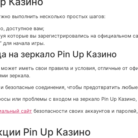
Up Казино
нужно выполнить несколько простых шагов:
о, доступное вам;
зуя которые вы зарегистрировались на официальном са
” для начала игры.
а на зеркало Pin Up Казино
о может иметь свои правила и условия, отличные от оф
ями зеркала.
 и безопасные соединения, чтобы предотвратить любы
росы или проблемы с входом на зеркало Pin Up Казино,
иальный сайт
безопасности своих аккаунтов и паролей
ции Pin Up Казино