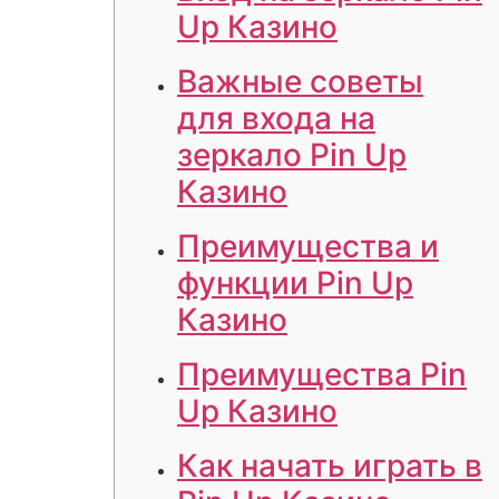
Up Казино
Важные советы
для входа на
зеркало Pin Up
Казино
Преимущества и
функции Pin Up
Казино
Преимущества Pin
Up Казино
Как начать играть в